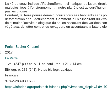
La 4è de couv. indique :"Réchauffement climatique, pollution, érosi
maladies liées à l'environnement... notre planète est aujourd'hui e
pas les choses !
Pourtant, la Terre pourra demain nourrir tous ses habitants sans pou
déforestation et au défrichement. Comment ? En s'inspirant du vivant,
de stimuler l'activité biologique du sol en associant des variétés 
végétaux, de lutter contre les ravageurs en accentuant la lutte biologi
Paris : Buchet-Chastel
:
2017
La Verte
1 vol. (247 p.) / couv. ill. en coul., tabl. / 21 x 14 cm
Bibliogr. p. 239-[241]. Notes bibliogr. Lexique
Français
978-2-283-03007-3
https://infodoc.agroparistech.fr/index.php?lvl=notice_display&id=1