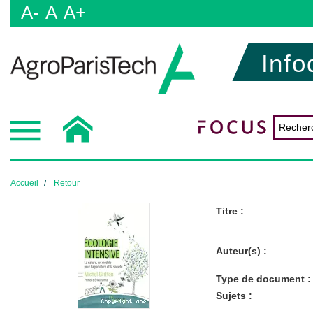
A-
A
A+
Info
Accueil
Retour
Titre :
Auteur(s) :
Type de document :
Sujets :