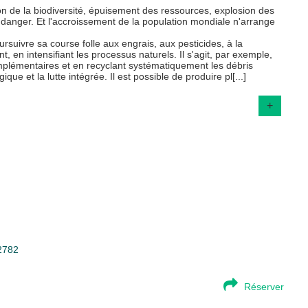
on de la biodiversité, épuisement des ressources, explosion des
n danger. Et l'accroissement de la population mondiale n'arrange
rsuivre sa course folle aux engrais, aux pesticides, à la
 en intensifiant les processus naturels. Il s'agit, par exemple,
complémentaires et en recyclant systématiquement les débris
que et la lutte intégrée. Il est possible de produire pl[...]
+
92782
Réserver