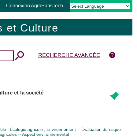
Connexion AgroParisTech
Powered by
Translate
 et Culture
RECHERCHE AVANCÉE
lture et la société
able
;
Écologie agricole
;
Environnement -- Évaluation du risque
agricoles -- Aspect environnemental