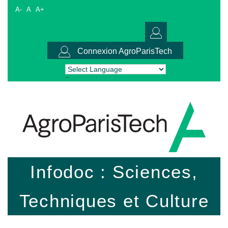
A-
A
A+
Connexion AgroParisTech
Powered by
Translate
Infodoc : Sciences,
Techniques et Culture