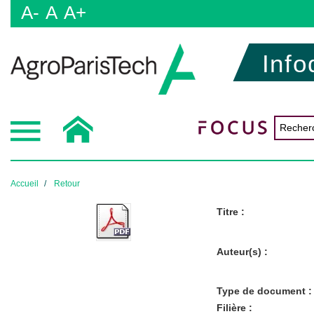
A-
A
A+
Info
Accueil
Retour
Titre :
Auteur(s) :
Type de document :
Filière :