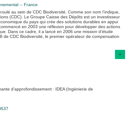
nnemental -- France
 déroulé au sein de CDC Biodiversité. Comme son nom l’indique,
nations (CDC). Le Groupe Caisse des Dépôts est un investisseur
 économique du pays qui crée des solutions durables en appui
a commencé en 2003 une réflexion pour développer des actions
ique. Dans ce cadre, il a lancé en 2006 une mission d’étude
2008 de CDC Biodiversité, le premier opérateur de compensation
+
nante d’approfondissement : IDEA (Ingénierie de
89537