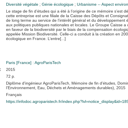
Diversité végétale
;
Génie écologique
;
Urbanisme -- Aspect enviro
Le stage de fin d’études qui a été à l’origine de ce mémoire s’est
cette entreprise est une filiale de la Caisse des Dépôts et Consig
de long terme au service de l’intérêt général et du développement
aux politiques publiques nationales et locales. Le Groupe Caisse 
en faveur de la biodiversité par le biais de la compensation écolog
appelée Mission Biodiversité. Celle-ci a conduit à la création en 
écologique en France. L’entre[...]
Paris [France] : AgroParisTech
:
2015
72 p.
Diplôme d'ingénieur AgroParisTech, Mémoire de fin d'études, Domi
l’Environnement, Eau, Déchets et Aménagements durables), 2015
Français
https://infodoc.agroparistech.fr/index.php?lvl=notice_display&id=1