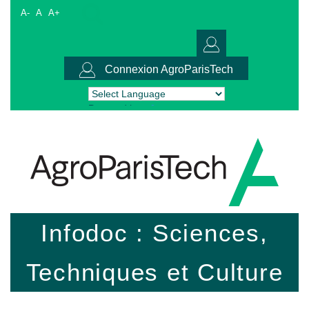
A-
A
A+
Connexion AgroParisTech
Powered by
Translate
Infodoc : Sciences,
Techniques et Culture