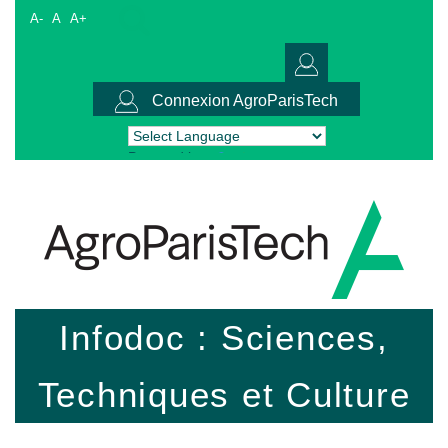
A-
A
A+
Connexion AgroParisTech
Powered by
Translate
Infodoc : Sciences,
Techniques et Culture