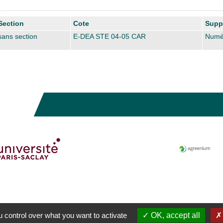
Section
Cote
Supp
sans section
E-DEA STE 04-05 CAR
Numé
 control over what you want to activate
OK, accept all