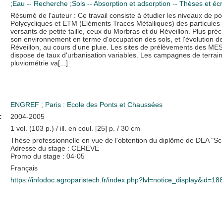
;
Eau -- Recherche
;
Sols -- Absorption et adsorption -- Thèses et é
Résumé de l'auteur : Ce travail consiste à étudier les niveaux de p
Polycycliques et ETM (Eléments Traces Métalliques) des particules 
versants de petite taille, ceux du Morbras et du Réveillon. Plus préci
son environnement en terme d'occupation des sols, et l'évolution de 
Réveillon, au cours d'une pluie. Les sites de prélèvements des MES
dispose de taux d'urbanisation variables. Les campagnes de terrai
pluviométrie va[...]
ENGREF
;
Paris : Ecole des Ponts et Chaussées
:
2004-2005
1 vol. (103 p.) / ill. en coul. [25] p. / 30 cm
Thèse professionnelle en vue de l'obtention du diplôme de DEA "Sc
Adresse du stage : CEREVE
Promo du stage : 04-05
Français
https://infodoc.agroparistech.fr/index.php?lvl=notice_display&id=1