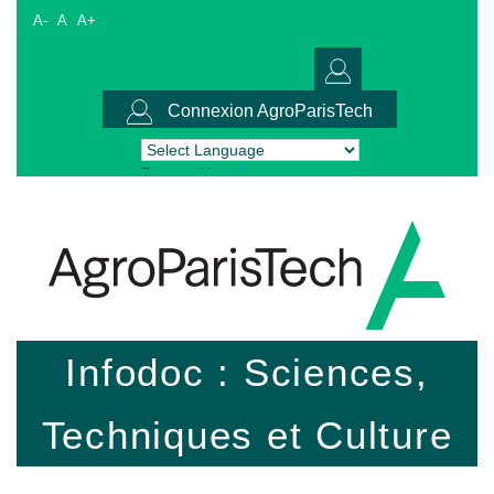
A-
A
A+
Connexion AgroParisTech
Powered by
Translate
Infodoc : Sciences,
Techniques et Culture