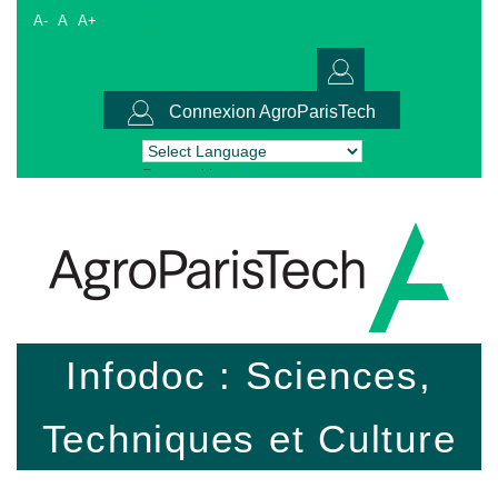
A-
A
A+
Connexion AgroParisTech
Powered by
Translate
Infodoc : Sciences,
Techniques et Culture