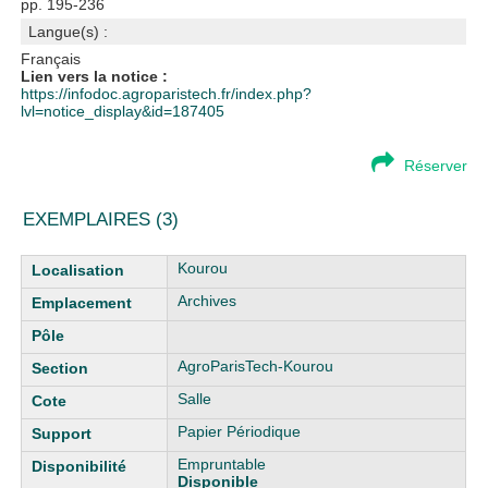
pp. 195-236
Langue(s) :
Français
Lien vers la notice :
https://infodoc.agroparistech.fr/index.php?
lvl=notice_display&id=187405
Réserver
EXEMPLAIRES (3)
Liste des exemplaires
Kourou
Archives
AgroParisTech-Kourou
Salle
Papier Périodique
Empruntable
Disponible