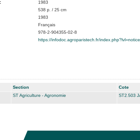
:
1983
538 p. / 25 cm
1983
Français
978-2-904355-02-8
https://infodoc.agroparistech.fr/index.php?lvl=noti
Section
Cote
ST Agriculture - Agronomie
ST2.503 