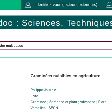
Identifiez-vous (lecteurs extérieurs)
doc : Sciences, Techniques
Graminées nuisibles en agriculture
Philippe Jauzein
Livre
Graminee
;
Semence et plant
;
Adventice
;
Flore
Versailles : SECN