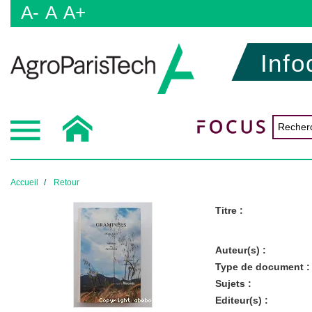
A-
A
A+
Info
Accueil
Retour
Titre :
Auteur(s) :
Type de document :
Sujets :
Editeur(s) :