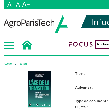
A-
A
A+
Info
Accueil
Retour
Titre :
Auteur(s) :
Type de document :
Sujets :