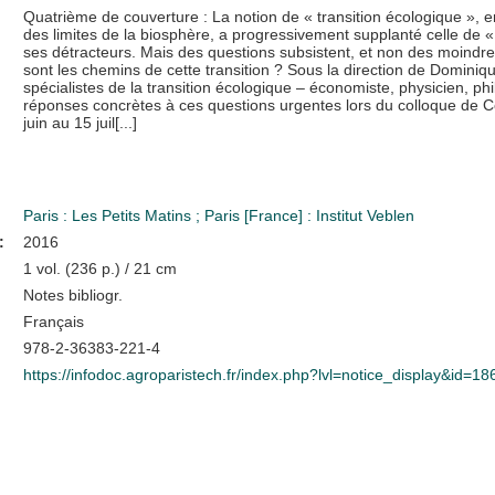
Quatrième de couverture : La notion de « transition écologique », 
des limites de la biosphère, a progressivement supplanté celle de
ses détracteurs. Mais des questions subsistent, et non des moindres 
sont les chemins de cette transition ? Sous la direction de Domin
spécialistes de la transition écologique – économiste, physicien, ph
réponses concrètes à ces questions urgentes lors du colloque de Cer
juin au 15 juil[...]
Paris : Les Petits Matins
;
Paris [France] : Institut Veblen
:
2016
1 vol. (236 p.) / 21 cm
Notes bibliogr.
Français
978-2-36383-221-4
https://infodoc.agroparistech.fr/index.php?lvl=notice_display&id=1