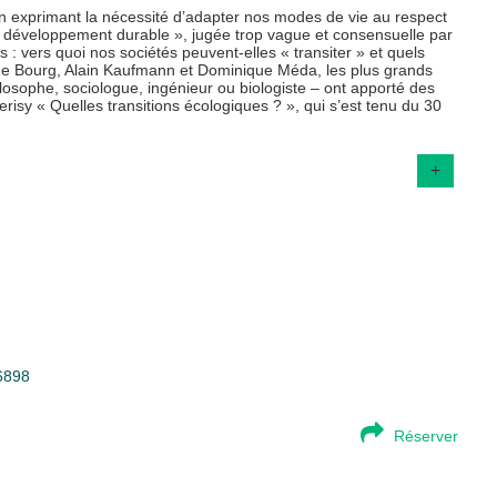
en exprimant la nécessité d’adapter nos modes de vie au respect
 « développement durable », jugée trop vague et consensuelle par
: vers quoi nos sociétés peuvent-elles « transiter » et quels
ique Bourg, Alain Kaufmann et Dominique Méda, les plus grands
ilosophe, sociologue, ingénieur ou biologiste – ont apporté des
isy « Quelles transitions écologiques ? », qui s’est tenu du 30
+
86898
Réserver