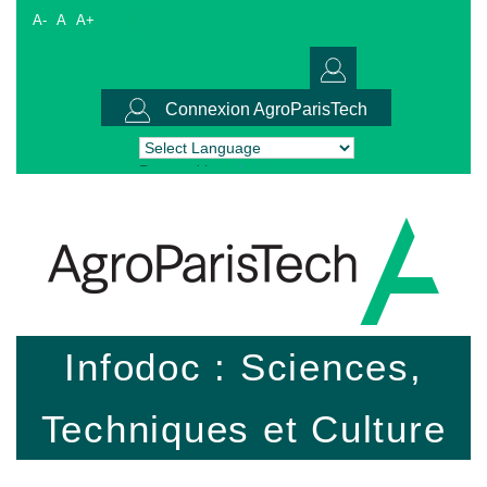
A-
A
A+
Connexion AgroParisTech
Powered by
Translate
Infodoc : Sciences,
Techniques et Culture