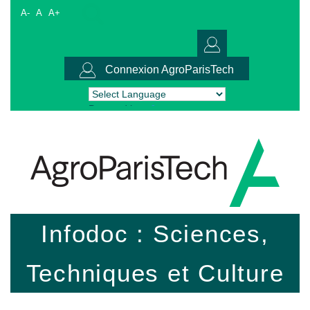
A-
A
A+
Connexion AgroParisTech
Powered by
Translate
Infodoc : Sciences,
Techniques et Culture