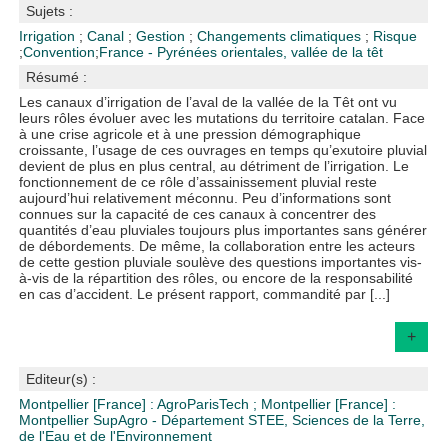
Sujets :
Irrigation
;
Canal
;
Gestion
;
Changements climatiques
;
Risque
;
Convention
;
France - Pyrénées orientales, vallée de la têt
Résumé :
Les canaux d’irrigation de l’aval de la vallée de la Têt ont vu
leurs rôles évoluer avec les mutations du territoire catalan. Face
à une crise agricole et à une pression démographique
croissante, l’usage de ces ouvrages en temps qu’exutoire pluvial
devient de plus en plus central, au détriment de l’irrigation. Le
fonctionnement de ce rôle d’assainissement pluvial reste
aujourd’hui relativement méconnu. Peu d’informations sont
connues sur la capacité de ces canaux à concentrer des
quantités d’eau pluviales toujours plus importantes sans générer
de débordements. De même, la collaboration entre les acteurs
de cette gestion pluviale soulève des questions importantes vis-
à-vis de la répartition des rôles, ou encore de la responsabilité
en cas d’accident. Le présent rapport, commandité par [...]
+
Editeur(s) :
Montpellier [France] : AgroParisTech
;
Montpellier [France] :
Montpellier SupAgro - Département STEE, Sciences de la Terre,
de l'Eau et de l'Environnement