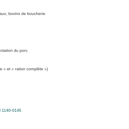
eaux, bovins de boucherie
entation du porc
e » et « ration complète »)
SN 1140-0145