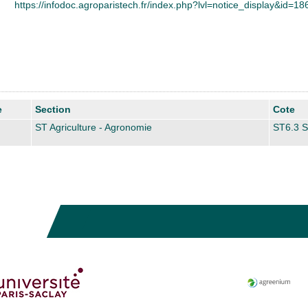
https://infodoc.agroparistech.fr/index.php?lvl=notice_display&id=1
e
Section
Cote
ST Agriculture - Agronomie
ST6.3 