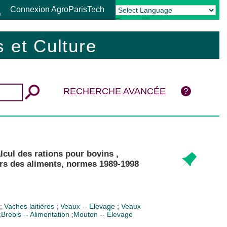
Connexion AgroParisTech
Powered by
Translate
 et Culture
RECHERCHE AVANCÉE
cul des rations pour bovins ,
urs des aliments, normes 1989-1998
;
Vaches laitières
;
Veaux -- Elevage
;
Veaux
;
Brebis -- Alimentation
;
Mouton -- Élevage