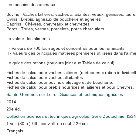
Les besoins des animaux
Bovins : Vaches laitières, vaches allaitantes, veaux, génisses, taur
Ovins : Brebis, agneaux de boucherie et agnelles
Caprins : Chèvres, chevreaux et chevrettes
Porcs : Truies, verrats, porcelets, porcs charcutiers
La valeur des aliments
I - Valeurs de 700 fourrages et concentrés pour les ruminants
II - Valeurs des principales matières premières utilisées dans l’alim
Le guide des rations (toujours joint aux Tables de calcul)
Fiches de calcul pour vaches laitières (méthodes « ration individuell
Fiches de calcul pour vaches allaitantes
Fiches de calcul pour bovins d'élevage et de boucherie.
Fiches de calcul pour brebis nourrices et laitières et pour Chèvres.
Sainte-Gemmes-sur-Loire : Sciences et techniques agricoles
:
2014
29e éd.
Collection Sciences et techniques agricoles. Série Zootechnie, IS
1 vol. (80 p.) / ill., couv. ill. en coul. / 29 cm
Français