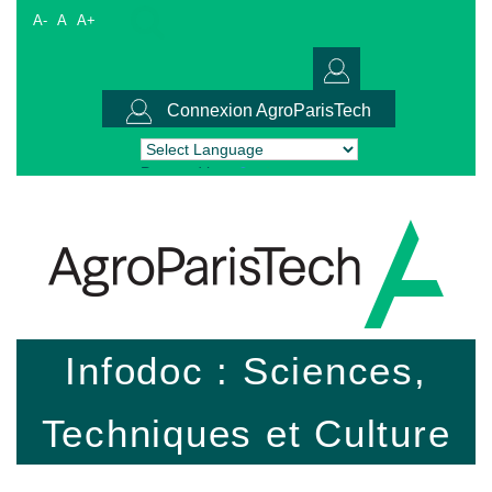
A-
A
A+
Connexion AgroParisTech
Powered by
Translate
Infodoc : Sciences,
Techniques et Culture