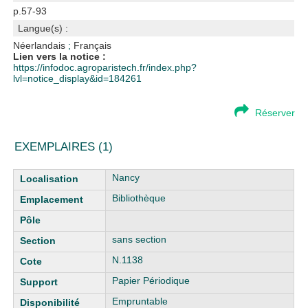
p.57-93
Langue(s) :
Néerlandais
;
Français
Lien vers la notice :
https://infodoc.agroparistech.fr/index.php?
lvl=notice_display&id=184261
Réserver
EXEMPLAIRES (1)
Liste des exemplaires
Nancy
Bibliothèque
sans section
N.1138
Papier Périodique
Empruntable