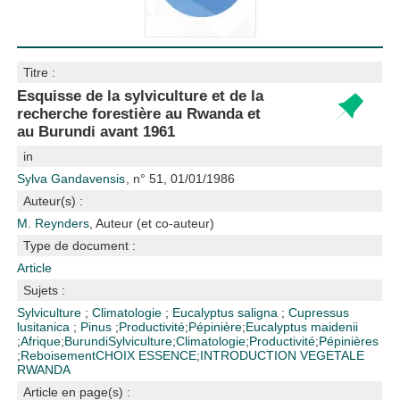
Titre :
Esquisse de la sylviculture et de la
recherche forestière au Rwanda et
au Burundi avant 1961
in
Sylva Gandavensis
, n° 51, 01/01/1986
Auteur(s) :
M. Reynders
, Auteur (et co-auteur)
Type de document :
Article
Sujets :
Sylviculture
;
Climatologie
;
Eucalyptus saligna
;
Cupressus
lusitanica
;
Pinus
;
Productivité
;
Pépinière
;
Eucalyptus maidenii
;
Afrique
;
Burundi
Sylviculture
;
Climatologie
;
Productivité
;
Pépinières
;
Reboisement
CHOIX ESSENCE
;
INTRODUCTION VEGETALE
RWANDA
Article en page(s) :