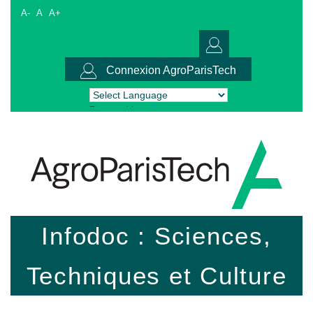
A-
A
A+
Connexion AgroParisTech
Powered by
Translate
Infodoc : Sciences,
Techniques et Culture