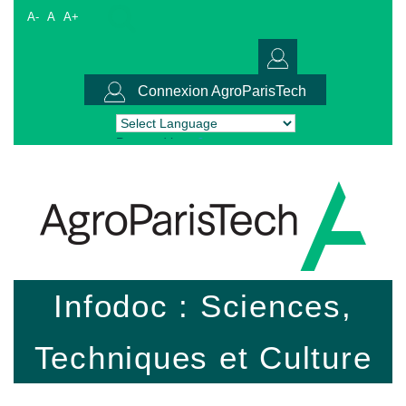
A-
A
A+
Connexion AgroParisTech
Powered by
Translate
Infodoc : Sciences,
Techniques et Culture