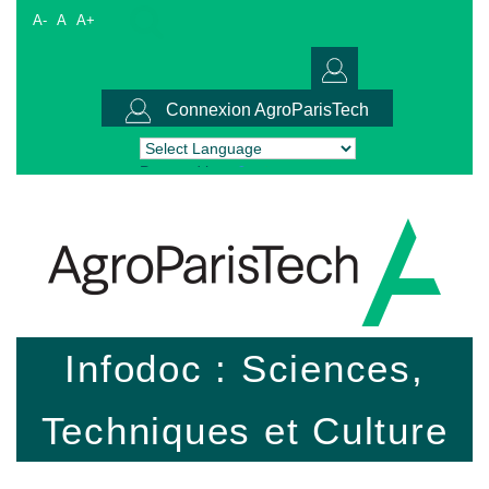
A-
A
A+
Connexion AgroParisTech
Powered by
Translate
Infodoc : Sciences,
Techniques et Culture