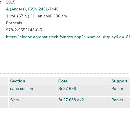
:
2015
& (Angers), ISSN 2431-7446
1 vol. (67 p.) / ill. en coul. / 30 cm
Français
978-2-9552143-0-5
https://infodoc.agroparistech.fr/index.php?lvl=notice_display&id=1
Section
Cote
Support
sans section
Br.27.638
Papier
Silva
Br.27.638 ex2
Papier