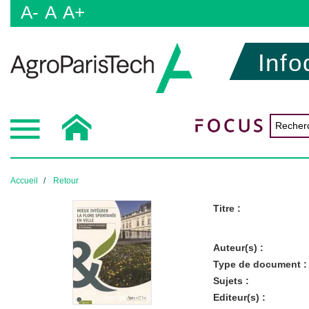
A-
A
A+
Info
Accueil
Retour
Titre :
Auteur(s) :
Type de document :
Sujets :
Editeur(s) :