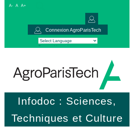
A-
A
A+
Connexion AgroParisTech
Powered by
Translate
Infodoc : Sciences,
Techniques et Culture