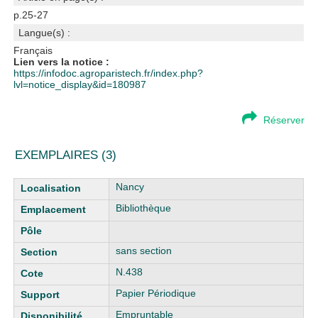
p.25-27
Langue(s) :
Français
Lien vers la notice :
https://infodoc.agroparistech.fr/index.php?
lvl=notice_display&id=180987
Réserver
EXEMPLAIRES (3)
Liste des exemplaires
Nancy
Bibliothèque
sans section
N.438
Papier Périodique
Empruntable