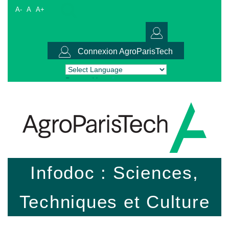
A-
A
A+
Connexion AgroParisTech
Powered by
Translate
Infodoc : Sciences,
Techniques et Culture