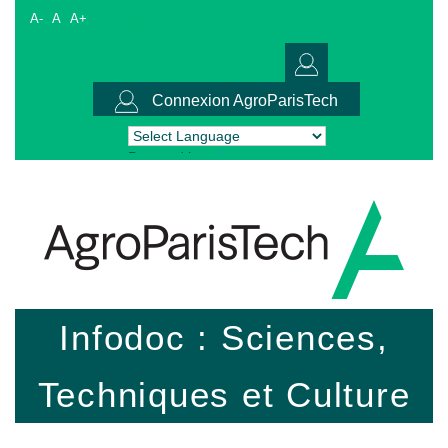
A-
A
A+
Connexion AgroParisTech
Powered by
Translate
Infodoc : Sciences,
Techniques et Culture