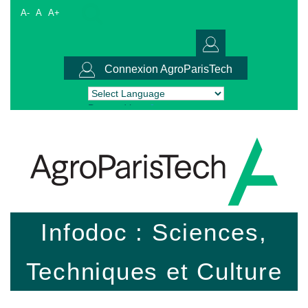
A-
A
A+
Connexion AgroParisTech
Powered by
Translate
Infodoc : Sciences,
Techniques et Culture