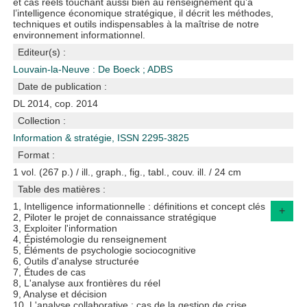
et cas réels touchant aussi bien au renseignement qu’à
l’intelligence économique stratégique, il décrit les méthodes,
techniques et outils indispensables à la maîtrise de notre
environnement informationnel.
Editeur(s) :
Louvain-la-Neuve : De Boeck
;
ADBS
Date de publication :
DL 2014, cop. 2014
Collection :
Information & stratégie, ISSN 2295-3825
Format :
1 vol. (267 p.) / ill., graph., fig., tabl., couv. ill. / 24 cm
Table des matières :
1, Intelligence informationnelle : définitions et concept clés
+
2, Piloter le projet de connaissance stratégique
3, Exploiter l'information
4, Épistémologie du renseignement
5, Éléments de psychologie sociocognitive
6, Outils d'analyse structurée
7, Études de cas
8, L'analyse aux frontières du réel
9, Analyse et décision
10, L'analyse collaborative : cas de la gestion de crise.