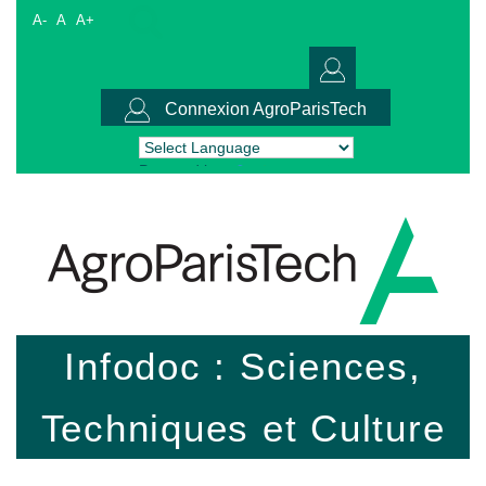
A-
A
A+
Connexion AgroParisTech
Powered by
Translate
Infodoc : Sciences,
Techniques et Culture