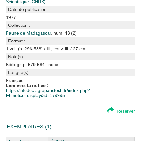
Scientifique (CNRS)
Date de publication :
1977
Collection :
Faune de Madagascar
, num. 43 (2)
Format :
1 vol. (p. 296-588) / Ill., couv. ill. / 27 cm
Note(s) :
Bibliogr. p. 579-584. Index
Langue(s) :
Français
Lien vers la notice :
https://infodoc.agroparistech.fr/index.php?
lvl=notice_display&id=179995
Réserver
EXEMPLAIRES (1)
Liste des exemplaires
Nancy