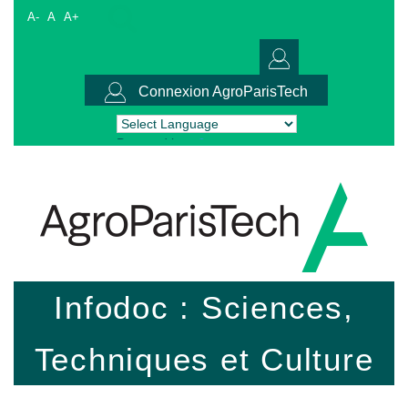
A-
A
A+
Connexion AgroParisTech
Powered by
Translate
Infodoc : Sciences,
Techniques et Culture