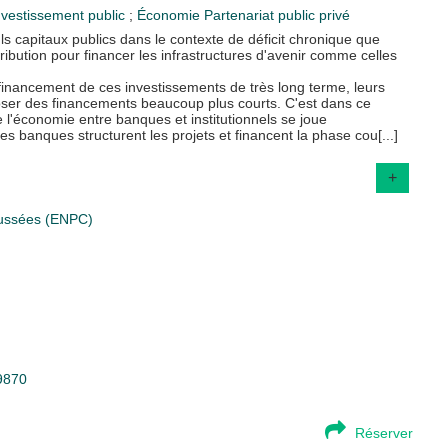
nvestissement public
;
Économie
Partenariat public privé
uls capitaux publics dans le contexte de déficit chronique que
ibution pour financer les infrastructures d'avenir comme celles
e financement de ces investissements de très long terme, leurs
poser des financements beaucoup plus courts. C'est dans ce
 l'économie entre banques et institutionnels se joue
es banques structurent les projets et financent la phase cou[...]
+
aussées (ENPC)
79870
Réserver