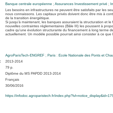
Banque centrale européenne
;
Assurances
Investissement privé
;
I
Les besoins en infrastructures ne peuvent être satisfaits par les se
nous connaissons. Les capitaux privés doivent donc être mis à contr
de la transition énergétique.
Si jusqu'à maintenant, les banques assuraient la structuration et l
nouvelles contraintes règlementaires (Bâle III) les poussent à pro
cadre qu'une évolution structurante du financement à long terme de
actuellement. Un modèle possible pourrait ainsi consister à ce que l
AgroParisTech-ENGREF
;
Paris : Ecole Nationale des Ponts et Ch
:
2013-2014
79 p.
Diplôme du MS PAPDD 2013-2014
Français
30/06/2016
https://infodoc.agroparistech.fr/index.php?lvl=notice_display&id=1