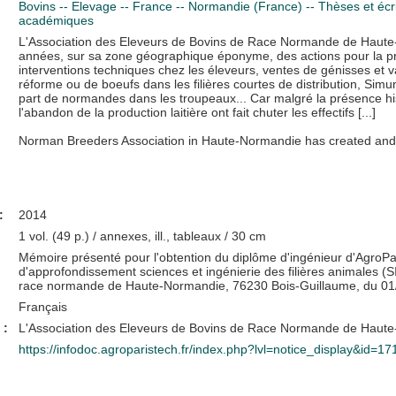
Bovins -- Elevage -- France -- Normandie (France) -- Thèses et é
académiques
L'Association des Eleveurs de Bovins de Race Normande de Haute-
années, sur sa zone géographique éponyme, des actions pour la pro
interventions techniques chez les éleveurs, ventes de génisses et v
réforme ou de boeufs dans les filières courtes de distribution, Simu
part de normandes dans les troupeaux... Car malgré la présence his
l'abandon de la production laitière ont fait chuter les effectifs [...]
Norman Breeders Association in Haute-Normandie has created and r
:
2014
1 vol. (49 p.) / annexes, ill., tableaux / 30 cm
Mémoire présenté pour l'obtention du diplôme d'ingénieur d'AgroP
d'approfondissement sciences et ingénierie des filières animales (S
race normande de Haute-Normandie, 76230 Bois-Guillaume, du 01
Français
 :
L'Association des Eleveurs de Bovins de Race Normande de Haute
https://infodoc.agroparistech.fr/index.php?lvl=notice_display&id=1