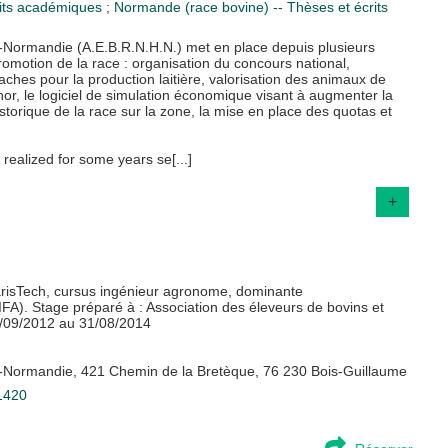
crits académiques
;
Normande (race bovine) -- Thèses et écrits
Normandie (A.E.B.R.N.H.N.) met en place depuis plusieurs
motion de la race : organisation du concours national,
aches pour la production laitière, valorisation des animaux de
nor, le logiciel de simulation économique visant à augmenter la
torique de la race sur la zone, la mise en place des quotas et
ealized for some years se[...]
+
arisTech, cursus ingénieur agronome, dominante
IFA). Stage préparé à : Association des éleveurs de bovins et
/09/2012 au 31/08/2014
-Normandie, 421 Chemin de la Bretèque, 76 230 Bois-Guillaume
71420