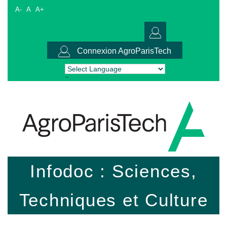
A-
A
A+
Connexion AgroParisTech
Powered by
Translate
Infodoc : Sciences,
Techniques et Culture