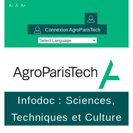
A-
A
A+
Connexion AgroParisTech
Powered by
Translate
Infodoc : Sciences,
Techniques et Culture