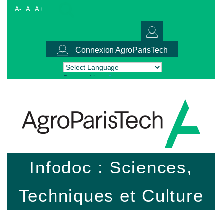
A-
A
A+
Connexion AgroParisTech
Powered by
Translate
Infodoc : Sciences,
Techniques et Culture