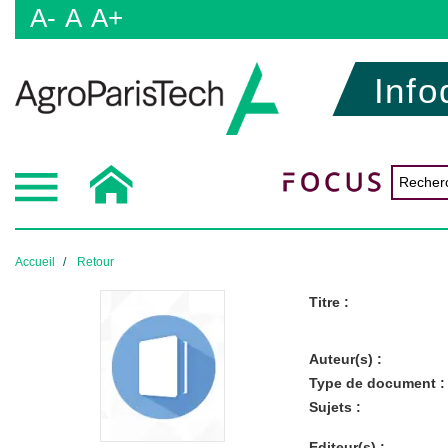
A-
A
A+
Info
Accueil
Retour
Titre :
Auteur(s) :
Type de document :
Sujets :
Editeur(s) :