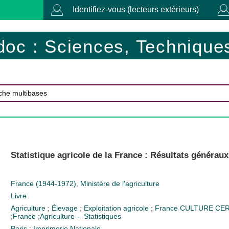
Identifiez-vous (lecteurs extérieurs)
doc : Sciences, Techniques
Statistique agricole de la France : Résultats généraux
France (1944-1972), Ministère de l'agriculture
Livre
Agriculture
;
Élevage
;
Exploitation agricole
;
France
CULTURE CE
;
France
;
Agriculture -- Statistiques
Paris : Imprimerie Nationale