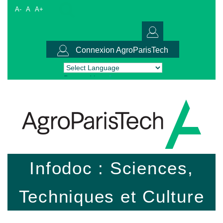
A-
A
A+
Connexion AgroParisTech
Powered by
Translate
Infodoc : Sciences,
Techniques et Culture