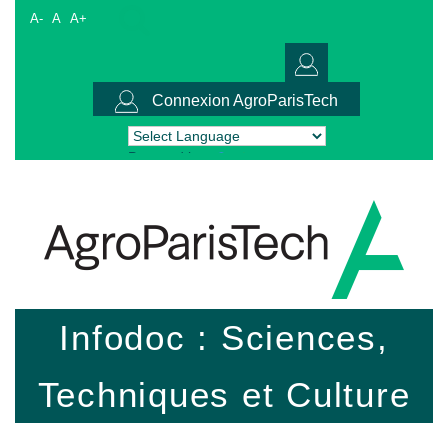
A-
A
A+
Connexion AgroParisTech
Powered by
Translate
Infodoc : Sciences,
Techniques et Culture