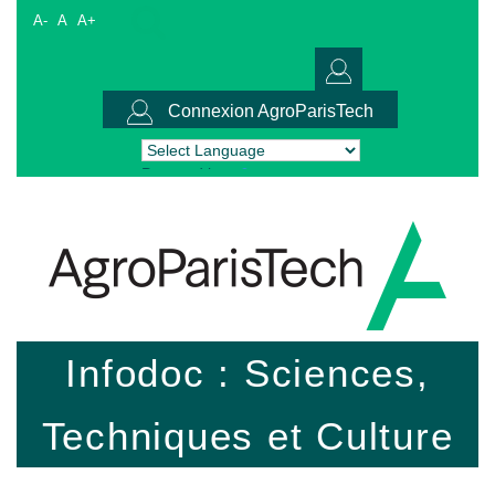
A-
A
A+
Connexion AgroParisTech
Powered by
Translate
Infodoc : Sciences,
Techniques et Culture