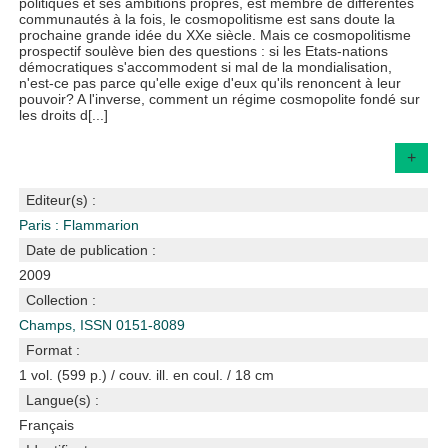
politiques et ses ambitions propres, est membre de différentes
communautés à la fois, le cosmopolitisme est sans doute la
prochaine grande idée du XXe siècle. Mais ce cosmopolitisme
prospectif soulève bien des questions : si les Etats-nations
démocratiques s'accommodent si mal de la mondialisation,
n'est-ce pas parce qu'elle exige d'eux qu'ils renoncent à leur
pouvoir? A l'inverse, comment un régime cosmopolite fondé sur
les droits d[...]
+
Editeur(s) :
Paris : Flammarion
Date de publication :
2009
Collection :
Champs, ISSN 0151-8089
Format :
1 vol. (599 p.) / couv. ill. en coul. / 18 cm
Langue(s) :
Français