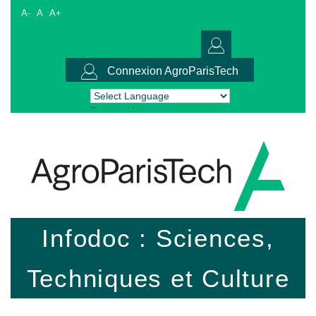
A-
A
A+
Connexion AgroParisTech
Powered by
Translate
Infodoc : Sciences,
Techniques et Culture