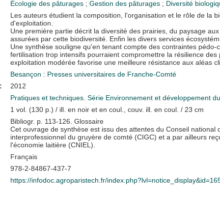
Écologie des pâturages
;
Gestion des pâturages
;
Diversité biologi
Les auteurs étudient la composition, l'organisation et le rôle de la 
d'exploitation.
Une première partie décrit la diversité des prairies, du paysage a
assurées par cette biodiversité. Enfin les divers services écosystém
Une synthèse souligne qu'en tenant compte des contraintes pédo-c
fertilisation trop intensifs pourraient compromettre la résilience de
exploitation modérée favorise une meilleure résistance aux aléas cl
Besançon : Presses universitaires de Franche-Comté
:
2012
Pratiques et techniques. Série Environnement et développement d
1 vol. (130 p.) / ill. en noir et en coul., couv. ill. en coul. / 23 cm
Bibliogr. p. 113-126. Glossaire
Cet ouvrage de synthèse est issu des attentes du Conseil national d
interprofessionnel du gruyère de comté (CIGC) et a par ailleurs reçu
l'économie laitière (CNIEL).
Français
978-2-84867-437-7
https://infodoc.agroparistech.fr/index.php?lvl=notice_display&id=1