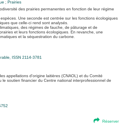
que
;
Prairies
biodiversité des prairies permanentes en fonction de leur régime
ux espèces. Une seconde est centrée sur les fonctions écologiques
iques que celle-ci rend sont analysés.
limatiques, des régimes de fauche, de pâturage et de
s prairies et leurs fonctions écologiques. En revanche, une
imatiques et la séquestration du carbone.
urable, ISSN 2114-3781
es appellations d'origine laitières (CNAOL) et du Comité
 le soutien financier du Centre national interprofessionnel de
65752
Réserver