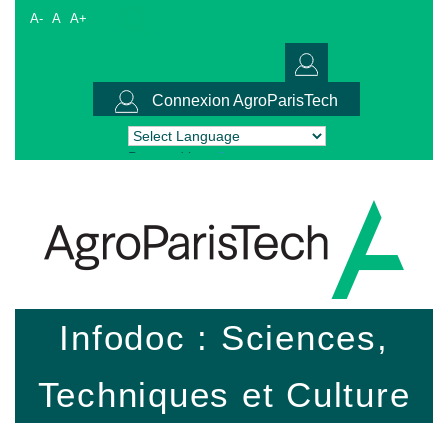
A-
A
A+
Connexion AgroParisTech
Powered by
Translate
Infodoc : Sciences,
Techniques et Culture