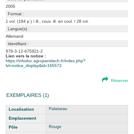
2005
Format :
1 vol. (184 p.) / ill., couv. ill. en coul. / 28 cm
Langue(s) :
Allemand
Identifiant :
978-3-12-675921-2
Lien vers la notice :
https://infodoc.agroparistech.fr/index.php?
lvl=notice_display&id=165572
Réserver
EXEMPLAIRES (1)
Liste des exemplaires
Palaiseau
Rouge