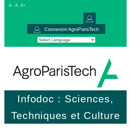
A-
A
A+
Connexion AgroParisTech
Powered by
Translate
Infodoc : Sciences,
Techniques et Culture