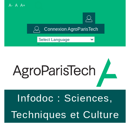
A-
A
A+
Connexion AgroParisTech
Powered by
Translate
Infodoc : Sciences,
Techniques et Culture