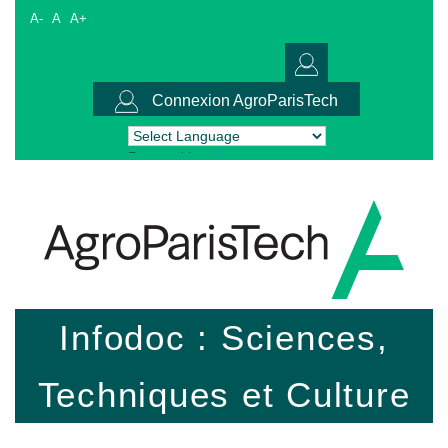
A-
A
A+
Connexion AgroParisTech
Powered by
Translate
Infodoc : Sciences,
Techniques et Culture