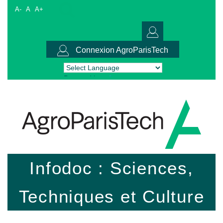
A-
A
A+
Connexion AgroParisTech
Powered by
Translate
Infodoc : Sciences,
Techniques et Culture