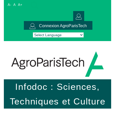
A-
A
A+
Connexion AgroParisTech
Powered by
Translate
Infodoc : Sciences,
Techniques et Culture