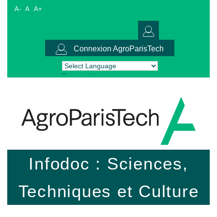
A-
A
A+
Connexion AgroParisTech
Powered by
Translate
Infodoc : Sciences,
Techniques et Culture