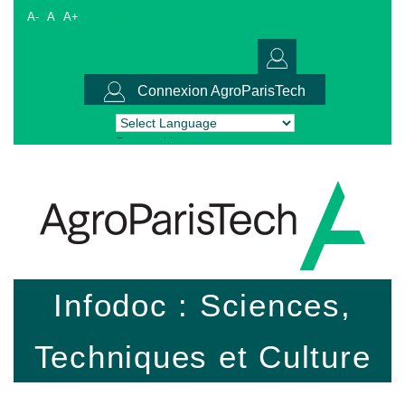
A-
A
A+
Connexion AgroParisTech
Powered by
Translate
Infodoc : Sciences,
Techniques et Culture