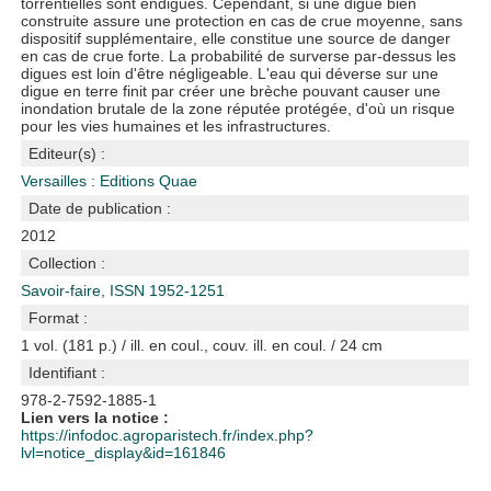
torrentielles sont endigués. Cependant, si une digue bien
construite assure une protection en cas de crue moyenne, sans
dispositif supplémentaire, elle constitue une source de danger
en cas de crue forte. La probabilité de surverse par-dessus les
digues est loin d'être négligeable. L'eau qui déverse sur une
digue en terre finit par créer une brèche pouvant causer une
inondation brutale de la zone réputée protégée, d'où un risque
pour les vies humaines et les infrastructures.
Editeur(s) :
Versailles : Editions Quae
Date de publication :
2012
Collection :
Savoir-faire, ISSN 1952-1251
Format :
1 vol. (181 p.) / ill. en coul., couv. ill. en coul. / 24 cm
Identifiant :
978-2-7592-1885-1
Lien vers la notice :
https://infodoc.agroparistech.fr/index.php?
lvl=notice_display&id=161846