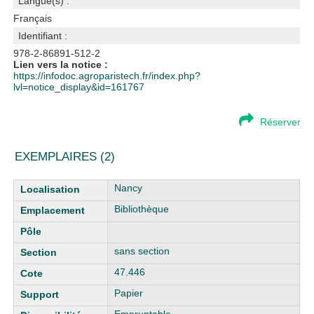
Langue(s) :
Français
Identifiant :
978-2-86891-512-2
Lien vers la notice :
https://infodoc.agroparistech.fr/index.php?
lvl=notice_display&id=161767
Réserver
EXEMPLAIRES (2)
Liste des exemplaires
Nancy
Bibliothèque
sans section
47.446
Papier