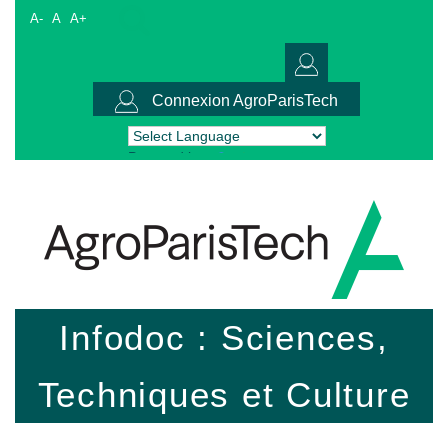
A-
A
A+
Connexion AgroParisTech
Powered by
Translate
Infodoc : Sciences,
Techniques et Culture