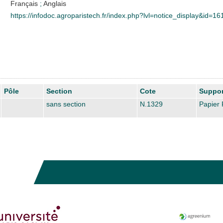
Français
;
Anglais
https://infodoc.agroparistech.fr/index.php?lvl=notice_display&id=1
Pôle
Section
Cote
Suppor
sans section
N.1329
Papier 