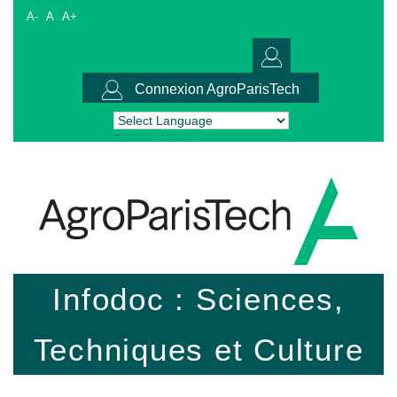
A-
A
A+
Connexion AgroParisTech
Powered by
Translate
Infodoc : Sciences,
Techniques et Culture