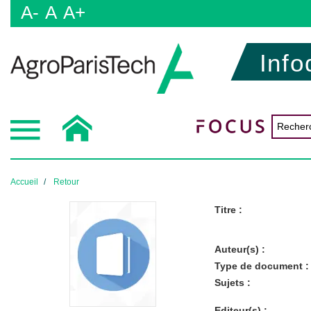
A-
A
A+
Info
Accueil
Retour
Titre :
Auteur(s) :
Type de document :
Sujets :
Editeur(s) :