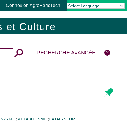
Connexion AgroParisTech
Powered by
Translate
 et Culture
RECHERCHE AVANCÉE
ENZYME
;
METABOLISME
;
CATALYSEUR
e