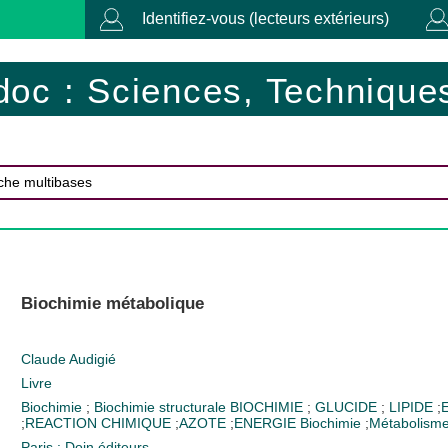
Identifiez-vous (lecteurs extérieurs)
doc : Sciences, Techniques
Biochimie métabolique
Claude Audigié
Livre
Biochimie
;
Biochimie structurale
BIOCHIMIE
;
GLUCIDE
;
LIPIDE
;
;
REACTION CHIMIQUE
;
AZOTE
;
ENERGIE
Biochimie
;
Métabolism
Paris : Doin éditeurs