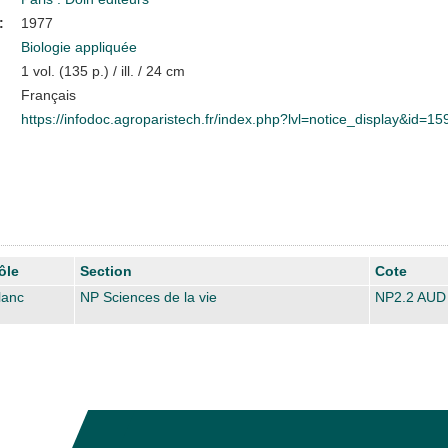
:
1977
Biologie appliquée
1 vol. (135 p.) / ill. / 24 cm
Français
https://infodoc.agroparistech.fr/index.php?lvl=notice_display&id=15
ôle
Section
Cote
lanc
NP Sciences de la vie
NP2.2 AUD