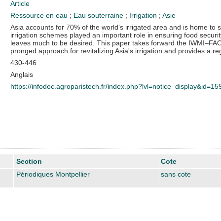
Article
Ressource en eau
;
Eau souterraine
;
Irrigation
;
Asie
Asia accounts for 70% of the world's irrigated area and is home to 
irrigation schemes played an important role in ensuring food security f
leaves much to be desired. This paper takes forward the IWMI–F
pronged approach for revitalizing Asia's irrigation and provides a re
430-446
Anglais
https://infodoc.agroparistech.fr/index.php?lvl=notice_display&id=1
Section
Cote
Périodiques Montpellier
sans cote