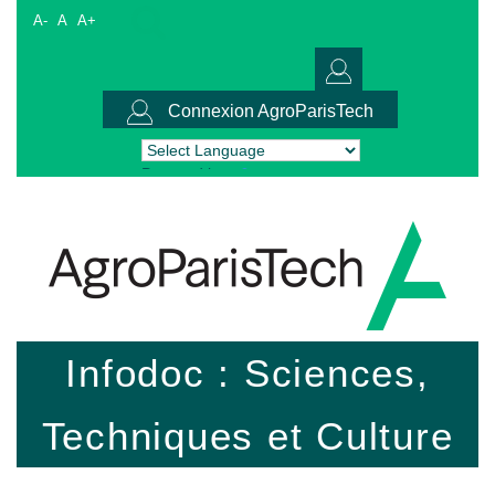
A-
A
A+
Connexion AgroParisTech
Powered by
Translate
Infodoc : Sciences,
Techniques et Culture