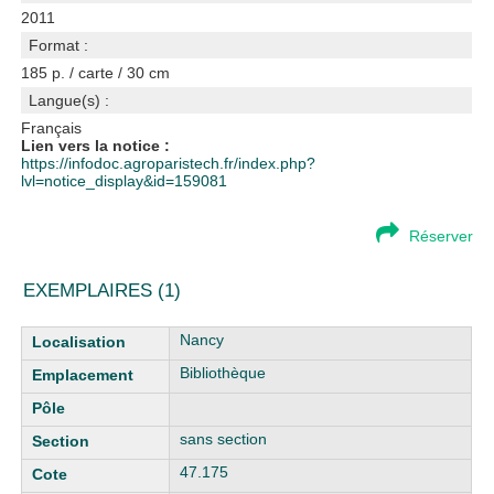
2011
Format :
185 p. / carte / 30 cm
Langue(s) :
Français
Lien vers la notice :
https://infodoc.agroparistech.fr/index.php?
lvl=notice_display&id=159081
Réserver
EXEMPLAIRES (1)
Liste des exemplaires
Nancy
Bibliothèque
sans section
47.175