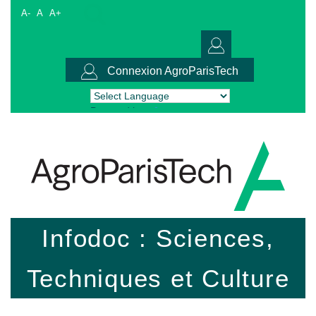
A-
A
A+
Connexion AgroParisTech
Powered by
Translate
Infodoc : Sciences,
Techniques et Culture